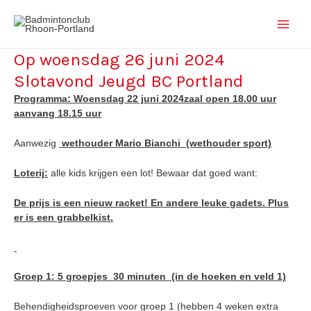
Ga
Main
naar
de
Men
inhoud
Op woensdag 26 juni 2024
Bericht
navigatie
Slotavond Jeugd BC Portland
Programma: Woensdag 22 juni 2024zaal open 18.00 uur
aanvang 18.15 uur
Aanwezig
wethouder Mario Bianchi (wethouder sport)
Loterij:
alle kids krijgen een lot! Bewaar dat goed want:
De prijs is een nieuw racket! En andere leuke gadets. Plus
er is een grabbelkist.
Groep 1: 5 groepjes 30 minuten (in de hoeken en veld 1)
Behendigheidsproeven voor groep 1 (hebben 4 weken extra